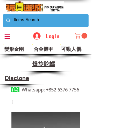
Log In
可動人偶
變形金剛
合金機甲
​爆旋陀螺
Diaclone
Whatsapp:
+852 6376 7756