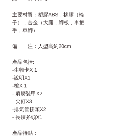
主要材質：塑膠ABS，橡膠（輪
子），合金（大腿，腳板，車把
手，車腳）
備 注：人型高約20cm
產品包括:
-生物卡X 1
-說明X1
-槍X 1
- 肩膀裝甲X2
- 尖釘X3
-排氣管接頭X2
- 長鍊斧頭X1
產品特點：