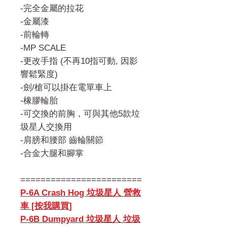
-完全金屬的拉花
-金屬漆
-前輪轉
-MP SCALE
-更改手指 (不再10指可動, 因影
響鬆緊度)
-劍/槍可以掛在電單車上
-橡膠輪胎
-可交換的前胸，可與其他5款垃
圾星人交換用
-肩膀和腰部 齒輪關節
-合金大腿和腳掌
========================
P-6A Crash Hog 垃圾星人 營救
車 [按我購買]
P-6B Dumpyard 垃圾星人 垃圾