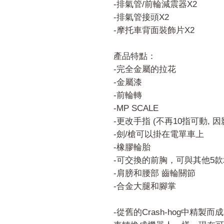
-排氣管/前輪減震器X2
-排氣管接頭X2
-摩托車背面裝飾片X2
產品特點：
-完全金屬的拉花
-金屬漆
-前輪轉
-MP SCALE
-更改手指 (不再10指可動, 
-劍/槍可以掛在電單車上
-橡膠輪胎
-可交換的前胸，可與其他5
-肩膀和腰部 齒輪關節
-合金大腿和腳掌
-從舊的Crash-hog中精