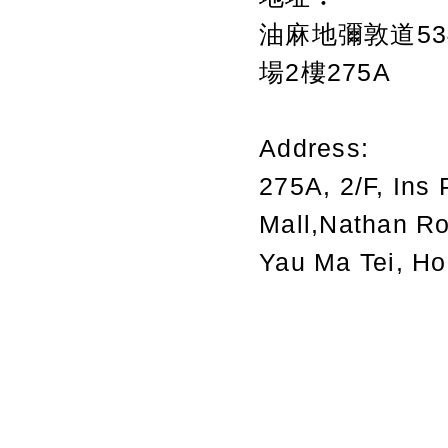
油麻地彌敦道534
場2樓275A
Address:
275A, 2/F, Ins 
Mall,Nathan R
Yau Ma Tei, H