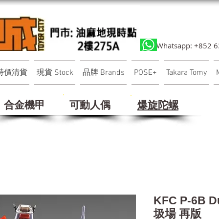
Whatsapp: +852 
特價清貨
現貨 Stock
品牌 Brands
POSE+
Takara Tomy
合金機甲
可動人偶
​爆旋陀螺
KFC P-6B 
圾場 再版