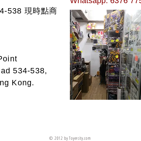
Whatsapp: 6376 77
-538
現時點商
Point
oad 534-538,
ong Kong.
© 2012 by Toyercity.com