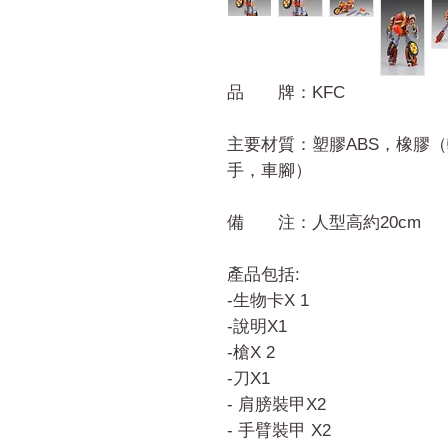
品 牌：KFC
主要材質：塑膠ABS，橡膠
手，車腳）
備 注：人型高約20cm
產品包括:
-生物卡X 1
-說明X1
-槍X 2
-刀X1
- 肩膀裝甲X2
- 手臂裝甲 X2