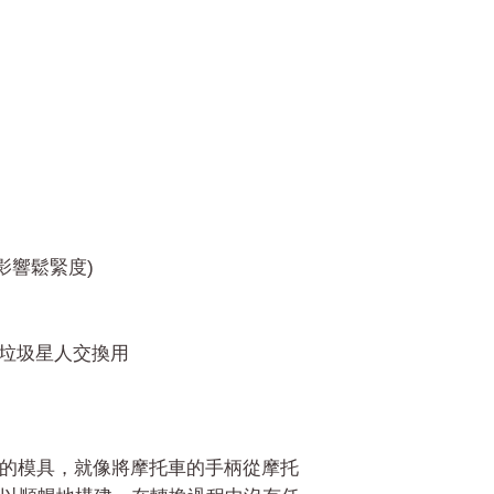
因影響鬆緊度)
款垃圾星人交換用
製而成的模具，就像將摩托車的手柄從摩托