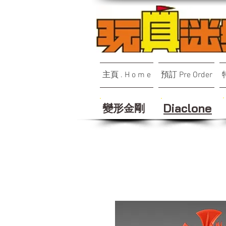
主頁 . H o m e
預訂 Pre Order
變形金剛
Diaclone