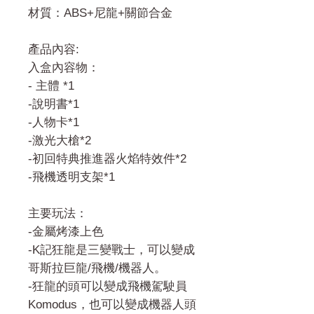
材質：ABS+尼龍+關節合金
產品內容:
入盒內容物：
- 主體 *1
-說明書*1
-人物卡*1
-激光大槍*2
-初回特典推進器火焰特效件*2
-飛機透明支架*1
主要玩法：
-金屬烤漆上色
-K記狂龍是三變戰士，可以變成
哥斯拉巨龍/飛機/機器人。
-狂龍的頭可以變成飛機駕駛員
Komodus，也可以變成機器人頭