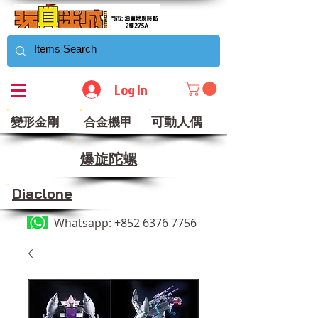
Log In
可動人偶
變形金剛
合金機甲
​爆旋陀螺
Diaclone
Whatsapp:
+852 6376 7756