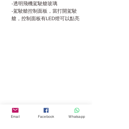
-透明飛機駕駛艙玻璃
-駕駛艙控制面板，當打開駕駛
艙，控制面板有LED燈可以點亮
門市 Shop
地址︰
油麻地彌敦道534-538
現時點
商場2樓275A
Address:
275A, 2/F, Ins Point
Mall,Nathan Road 534-538,
Email
Facebook
Whatsapp
Yau Ma Tei, Hong Kong.