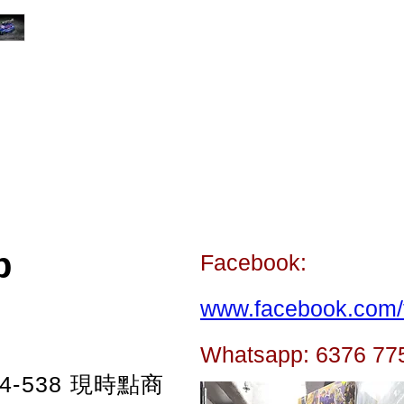
p
Facebook:
www.facebook.com/t
Whatsapp: 6376 77
-538
現時點商