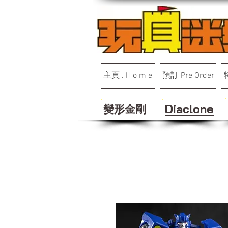
主頁 . H o m e
預訂 Pre Order
變形金剛
Diaclone