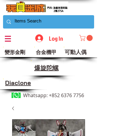
Log In
可動人偶
變形金剛
合金機甲
​爆旋陀螺
Diaclone
Whatsapp:
+852 6376 7756