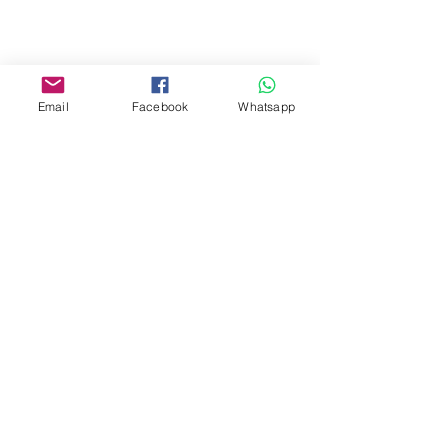
Facebook:
www.facebook.com/toyercityhk
Email
Facebook
Whatsapp
Whatsapp:
6376 7756