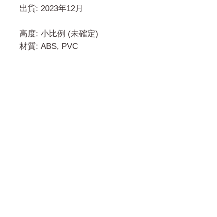
出貨: 2023年12月
高度: 小比例 (未確定)
材質: ABS, PVC
門市 Shop
地址︰
油麻地彌敦道534-538
現時點
商場2樓275A
Address:
275A, 2/F, Ins Point
Mall,Nathan Road 534-538,
Yau Ma Tei, Hong Kong.