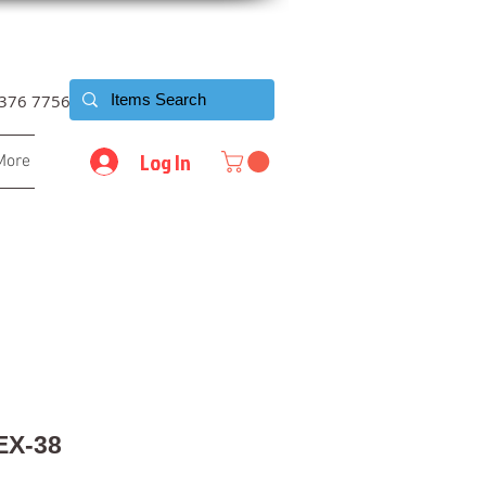
6376 7756
Log In
More
 EX-38