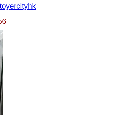
oyercityhk
56