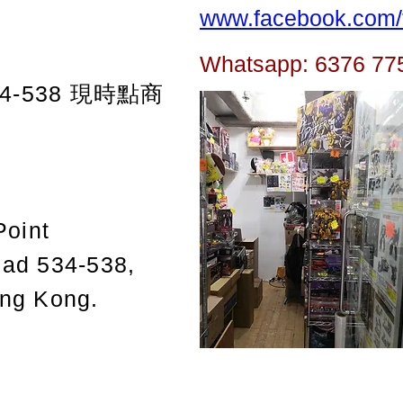
www.facebook.com/t
Whatsapp: 6376 77
-538
現時點商
Point
oad 534-538,
ong Kong.