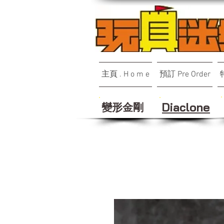
主頁 . H o m e
預訂 Pre Order
變形金剛
Diaclone