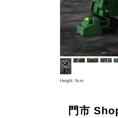
Height: 9cm
門市 Sho