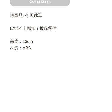
Out of Stock
限量品, 今天截單
EX-14 上增加了披風零件
高度︰13cm
材質︰ABS
門市 Shop
地址︰
油麻地彌敦道534-538
現時點
商場2樓275A