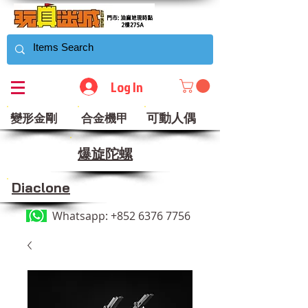
Log In
可動人偶
變形金剛
合金機甲
​爆旋陀螺
Diaclone
Whatsapp:
+852 6376 7756