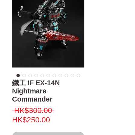
鐵工 IF EX-14N
Nightmare
Commander
Regular
 HK$300.00 
Sale
Price
HK$250.00
Price