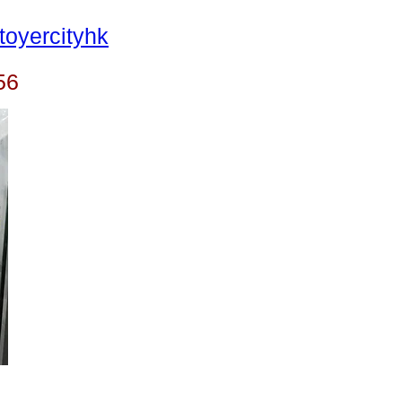
oyercityhk
56