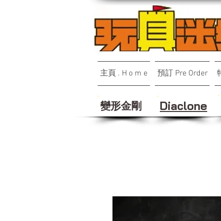
主頁 . H o m e
預訂 Pre Order
變形金剛
Diaclone