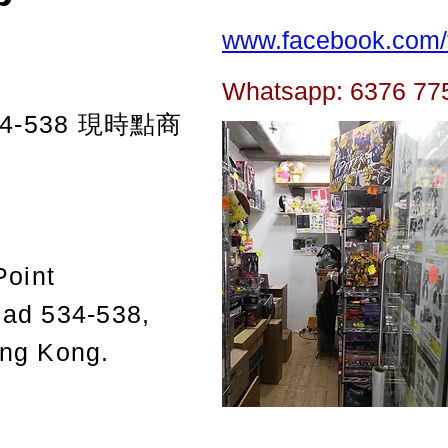
www.facebook.com/t
Whatsapp: 6376 77
-538
現時點商
Point
oad 534-538,
ong Kong.