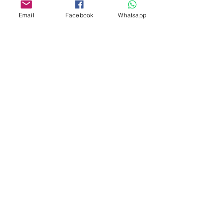
275A, 2/F, Ins Point
Email
Facebook
Whatsapp
Mall,Nathan Road 534-538,
Yau Ma Tei, Hong Kong.
Facebook:
www.facebook.com/toyercityhk
Whatsapp:
6376 7756