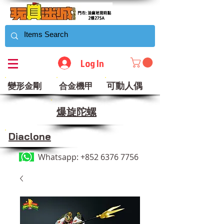
Log In
可動人偶
變形金剛
合金機甲
​爆旋陀螺
Diaclone
Whatsapp:
+852 6376 7756