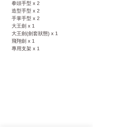
拳頭手型 x 2
造型手型 x 2
手掌手型 x 2
大王劍 x 1
大王劍(劍套狀態) x 1
飛翔劍 x 1
專用支架 x 1
門市 Shop
地址︰
油麻地彌敦道534-538
現時點
商場2樓275A
Address: