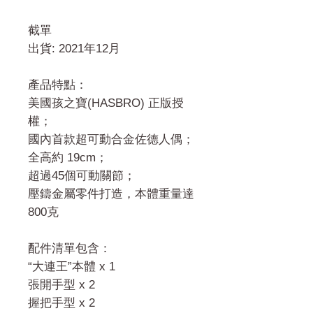
截單
出貨: 2021年12月
產品特點：
美國孩之寶(HASBRO) 正版授
權；
國內首款超可動合金佐德人偶；
全高約 19cm；
超過45個可動關節；
壓鑄金屬零件打造，本體重量達
800克
配件清單包含：
“大連王”本體 x 1
張開手型 x 2
握把手型 x 2