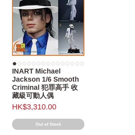
INART Michael
Jackson 1/6 Smooth
Criminal 犯罪高手 收
藏級可動人偶
Price
HK$3,310.00
Out of Stock