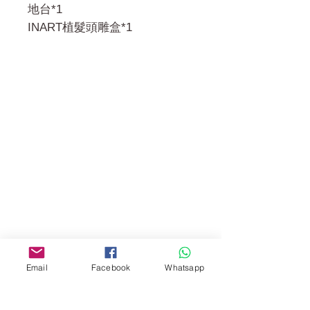
地台*1
INART植髮頭雕盒*1
門市 Shop
地址︰
油麻地彌敦道534-538
現時點
商場2樓275A
Address:
275A, 2/F, Ins Point
Mall,Nathan Road 534-538,
Yau Ma Tei, Hong Kong.
Email
Facebook
Whatsapp
Facebook: