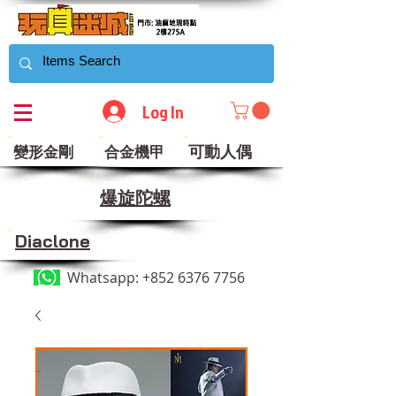
Log In
可動人偶
變形金剛
合金機甲
​爆旋陀螺
Diaclone
Whatsapp:
+852 6376 7756