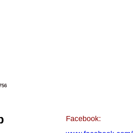
756
p
Facebook: