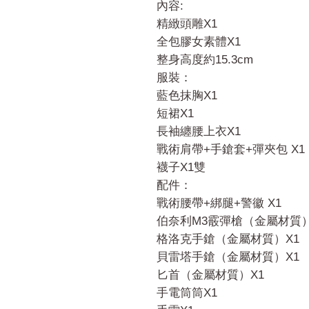
內容:
精緻頭雕X1
全包膠女素體X1
整身高度約15.3cm
服裝：
藍色抹胸X1
短裙X1
長袖纏腰上衣X1
戰術肩帶+手鎗套+彈夾包 X1
襪子X1雙
配件：
戰術腰帶+綁腿+警徽 X1
伯奈利M3霰彈槍（金屬材質）
格洛克手鎗（金屬材質）X1
貝雷塔手鎗（金屬材質）X1
匕首（金屬材質）X1
手電筒筒X1