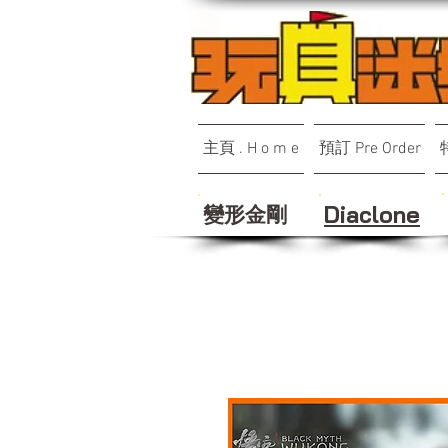
主頁 . H o m e
預訂 Pre Order
變形金剛
Diaclone