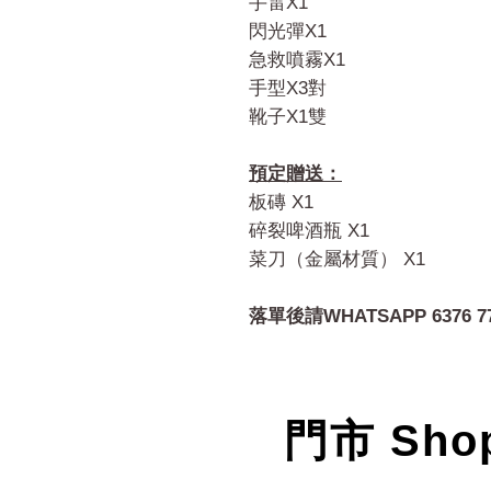
手雷X1
閃光彈X1
急救噴霧X1
手型X3對
靴子X1雙
預定贈送：
板磚 X1
碎裂啤酒瓶 X1
菜刀（金屬材質） X1
落單後請WHATSAPP 6376 7
門市 Sho