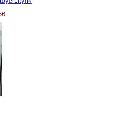
oyercityhk
56