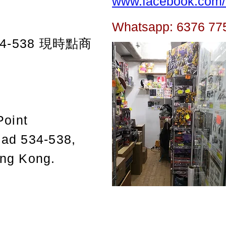
www.facebook.com/t
Whatsapp: 6376 77
-538
現時點商
Point
oad 534-538,
ong Kong.