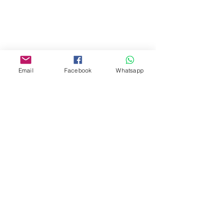
Mall,Nathan Road 534-538,
Yau Ma Tei, Hong Kong.
Facebook:
www.facebook.com/toyercityhk
Email
Facebook
Whatsapp
Whatsapp:
6376 7756