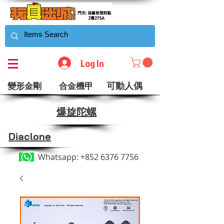
Log In
可動人偶
變形金剛
合金機甲
​爆旋陀螺
Diaclone
Whatsapp:
+852 6376 7756