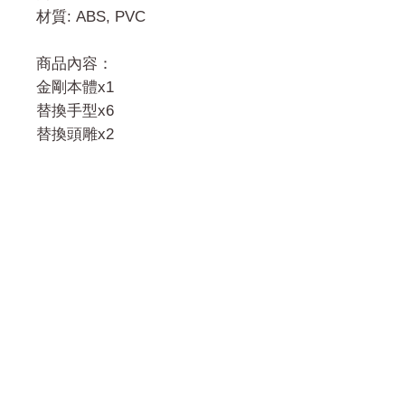
材質: ABS, PVC
商品內容：
金剛本體x1
替換手型x6
替換頭雕x2
門市 Shop
地址︰
油麻地彌敦道534-538
現時點
商場2樓275A
Address:
275A, 2/F, Ins Point