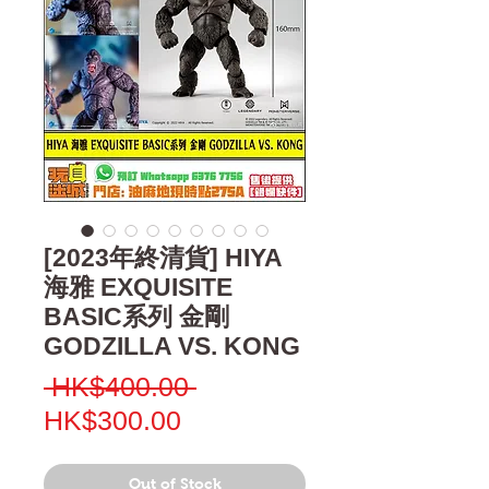
[2023年終清貨] HIYA
海雅 EXQUISITE
BASIC系列 金剛
GODZILLA VS. KONG
Regular
 HK$400.00 
Sale
Price
HK$300.00
Price
Out of Stock