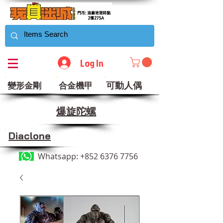
Log In
可動人偶
變形金剛
合金機甲
​爆旋陀螺
Diaclone
Whatsapp:
+852 6376 7756