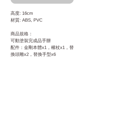
高度: 16cm
材質: ABS, PVC
商品規格：
可動塗裝完成品手辦
配件：
金剛
本體x1，權杖x1，替
換頭雕x2，替換手型x6
門市 Shop
地址︰
油麻地彌敦道534-538
現時點
商場2樓275A