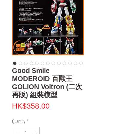
Good Smile
MODEROID 百獸王
GOLION Voltron (二次
再販) 組裝模型
Price
HK$358.00
Quantity
*