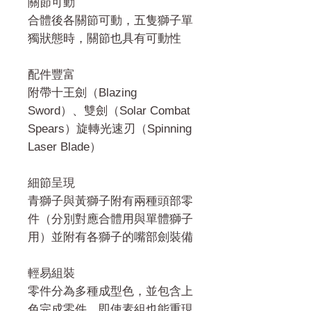
關節可動
合體後各關節可動，五隻獅子單
獨狀態時，關節也具有可動性
配件豐富
附帶十王劍（Blazing
Sword）、雙劍（Solar Combat
Spears）旋轉光速刃（Spinning
Laser Blade）
細節呈現
青獅子與黃獅子附有兩種頭部零
件（分別對應合體用與單體獅子
用）並附有各獅子的嘴部劍裝備
輕易組裝
零件分為多種成型色，並包含上
色完成零件，即使素組也能重現