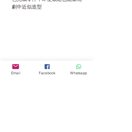
劇中近似造型
門市 Shop
地址︰
油麻地彌敦道534-538
現時點
商場2樓275A
Email
Facebook
Whatsapp
Address:
275A, 2/F, Ins Point
Mall,Nathan Road 534-538,
Yau Ma Tei, Hong Kong.
Facebook: