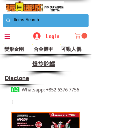
Log In
可動人偶
變形金剛
合金機甲
​爆旋陀螺
Diaclone
Whatsapp:
+852 6376 7756