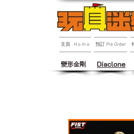
主頁 . H o m e
預訂 Pre Order
變形金剛
Diaclone