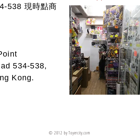
-538
現時點商
Point
oad 534-538,
ong Kong.
© 2012 by Toyercity.com