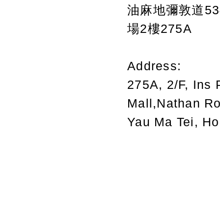
油麻地彌敦道534
場2樓275A
Address:
275A, 2/F, Ins 
Mall,Nathan R
Yau Ma Tei, H