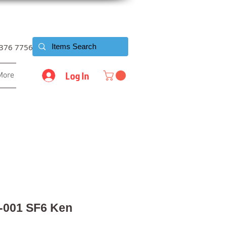
6376 7756
Log In
More
T-001 SF6 Ken