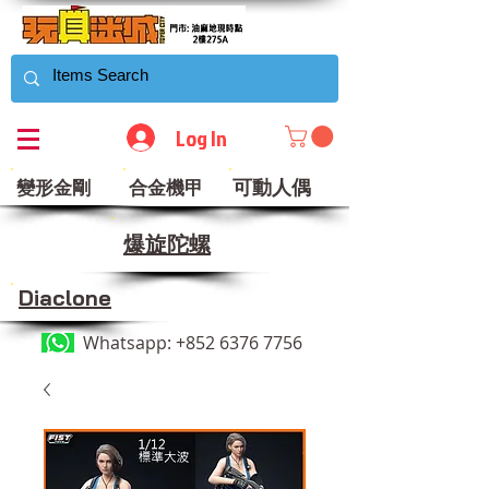
Log In
可動人偶
變形金剛
合金機甲
​爆旋陀螺
Diaclone
Whatsapp:
+852 6376 7756