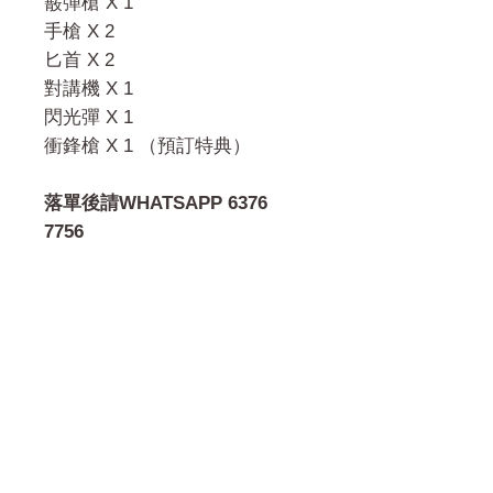
霰彈槍 X 1
手槍 X 2
匕首 X 2
對講機 X 1
閃光彈 X 1
衝鋒槍 X 1 （預訂特典）
落單後請WHATSAPP 6376
7756
門市 Shop
地址︰
油麻地彌敦道534-538
現時點
商場2樓275A