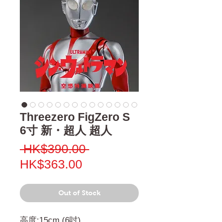
Threezero FigZero S
6寸 新・超人 超人
Regular
 HK$390.00 
Sale
Price
HK$363.00
Price
Out of Stock
高度:15cm (6吋)