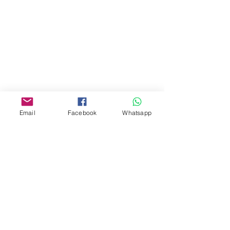
門市 Shop
地址︰
油麻地彌敦道534-538
現時點
商場2樓275A
Email
Facebook
Whatsapp
Address:
275A, 2/F, Ins Point
Mall,Nathan Road 534-538,
Yau Ma Tei, Hong Kong.
Facebook:
www.facebook.com/toyercityhk