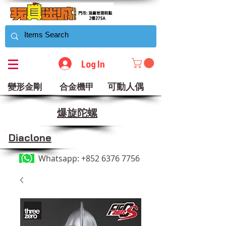
Log In
可動人偶
變形金剛
合金機甲
​爆旋陀螺
Diaclone
Whatsapp:
+852 6376 7756