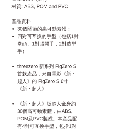
材質: ABS, POM and PVC
產品資料
30個關節的高可動素體；
四對可互換的手型（包括1對
拳頭、1對張開手，2對造型
手）
threezero 新系列 FigZero S
首款產品，來自電影《新・
超人》的 FigZero S 6寸
《新・超人》
《新・超人》版超人全身約
30個高可動素體，由ABS,
POM及PVC製成。本產品配
有4對可互換手型，包括1對