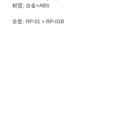
材質: 合金+ABS
全套: RP-01 + RP-01B
門市 Shop
地址︰
油麻地彌敦道534-538
現時點
商場2樓275A
Address:
275A, 2/F, Ins Point
Mall,Nathan Road 534-538,
Yau Ma Tei, Hong Kong.