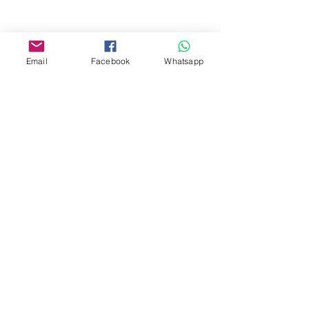
Facebook:
www.facebook.com/toyercityhk
Email
Facebook
Whatsapp
Whatsapp:
6376 7756