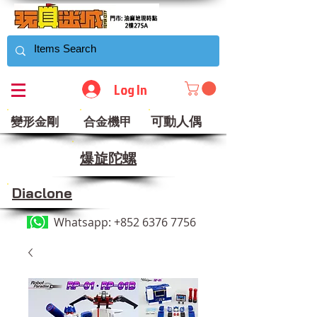
Log In
可動人偶
變形金剛
合金機甲
​爆旋陀螺
Diaclone
Whatsapp:
+852 6376 7756