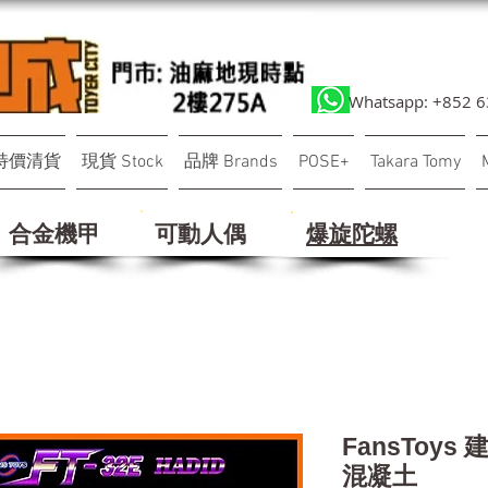
Whatsapp: +852 
特價清貨
現貨 Stock
品牌 Brands
POSE+
Takara Tomy
合金機甲
可動人偶
​爆旋陀螺
FansToys 
混凝土