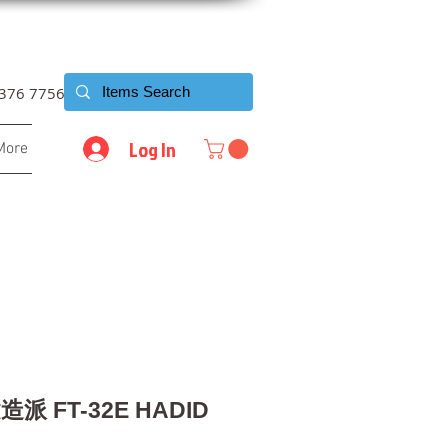
6376 7756
Log In
More
建造派 FT-32E HADID