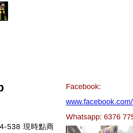
p
Facebook:
www.facebook.com/t
Whatsapp: 6376 77
-538
現時點商