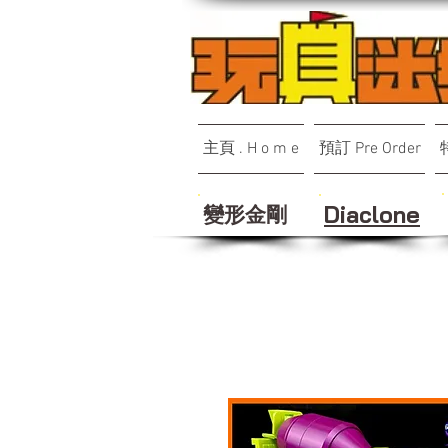
主頁 . H o m e
預訂 Pre Order
變形金剛
Diaclone