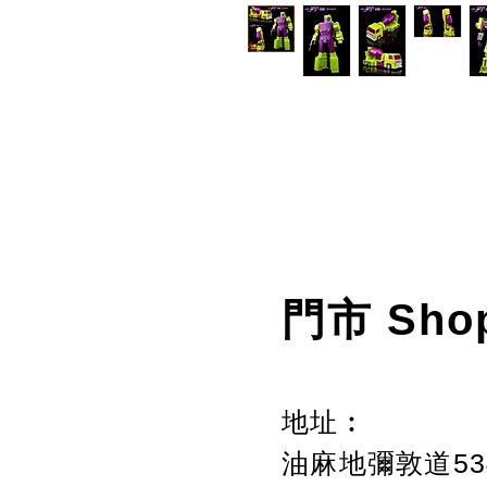
門市 Sho
地址︰
油麻地彌敦道534