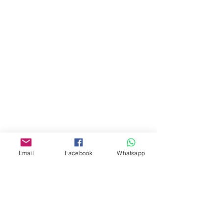
門市 Shop
地址︰
油麻地彌敦道534-538
現時點
商場2樓275A
Address:
275A, 2/F, Ins Point
Mall,Nathan Road 534-538,
Yau Ma Tei, Hong Kong.
Email
Facebook
Whatsapp
Facebook:
www.facebook.com/toyercityhk
Whatsapp:
6376 7756