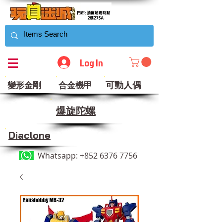
Log In
可動人偶
變形金剛
合金機甲
​爆旋陀螺
Diaclone
Whatsapp:
+852 6376 7756