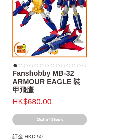
Fanshobby MB-32
ARMOUR EAGLE 裝
甲飛鷹
Price
HK$680.00
Out of Stock
訂金 HKD 50