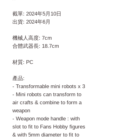
截單: 2024年5月10日
出貨: 2024年6月
機械人高度: 7cm
合體武器長: 18.7cm
材質: PC
產品:
- Transformable mini robots x 3
- Mini robots can transform to
air crafts & combine to form a
weapon
- Weapon mode handle : with
slot to fit to Fans Hobby figures
& with 5mm diameter to fit to