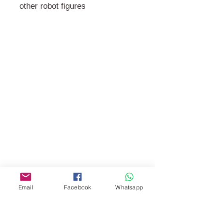
other robot figures
門市 Shop
地址︰
油麻地彌敦道534-538
現時點
商場2樓275A
Address:
275A, 2/F, Ins Point
Mall,Nathan Road 534-538,
Yau Ma Tei, Hong Kong.
Email
Facebook
Whatsapp
Facebook: