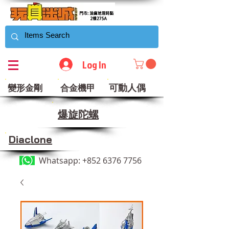
Log In
可動人偶
變形金剛
合金機甲
​爆旋陀螺
Diaclone
Whatsapp:
+852 6376 7756