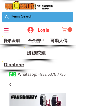
Log In
可動人偶
變形金剛
合金機甲
​爆旋陀螺
Diaclone
Whatsapp:
+852 6376 7756