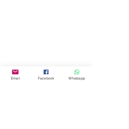
地址︰
油麻地彌敦道534-538
現時點
商場2樓275A
Address:
275A, 2/F, Ins Point
Mall,Nathan Road 534-538,
Yau Ma Tei, Hong Kong.
Facebook:
Email
Facebook
Whatsapp
www.facebook.com/toyercityhk
Whatsapp:
6376 7756