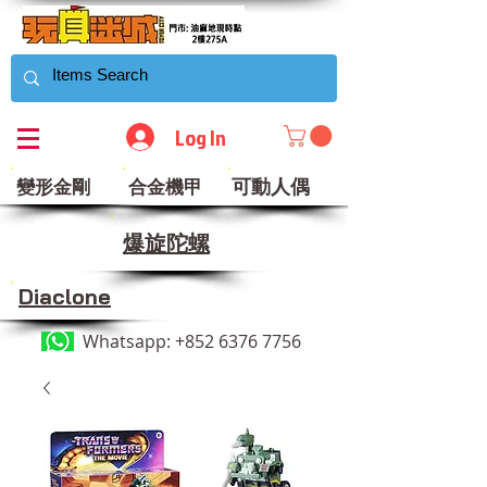
Log In
可動人偶
變形金剛
合金機甲
​爆旋陀螺
Diaclone
Whatsapp:
+852 6376 7756