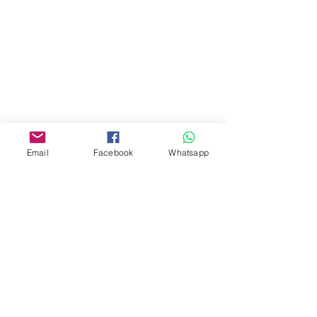
商場2樓275A
Address:
275A, 2/F, Ins Point
Mall,Nathan Road 534-538,
Yau Ma Tei, Hong Kong.
Facebook:
Email
Facebook
Whatsapp
www.facebook.com/toyercityhk
Whatsapp:
6376 7756