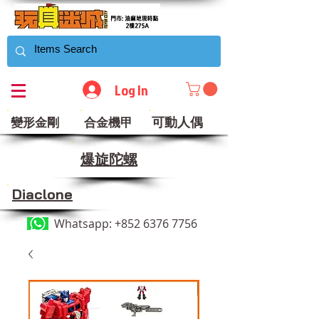
Log In
可動人偶
變形金剛
合金機甲
​爆旋陀螺
Diaclone
Whatsapp:
+852 6376 7756