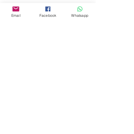
www.facebook.com/toyercityhk
Whatsapp:
6376 7756
Email
Facebook
Whatsapp