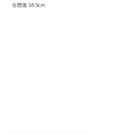
合體後 18.5cm
門市 Shop
地址︰
油麻地彌敦道534-538
現時點
商場2樓275A
Address:
275A, 2/F, Ins Point
Mall,Nathan Road 534-538,
Yau Ma Tei, Hong Kong.
Facebook: