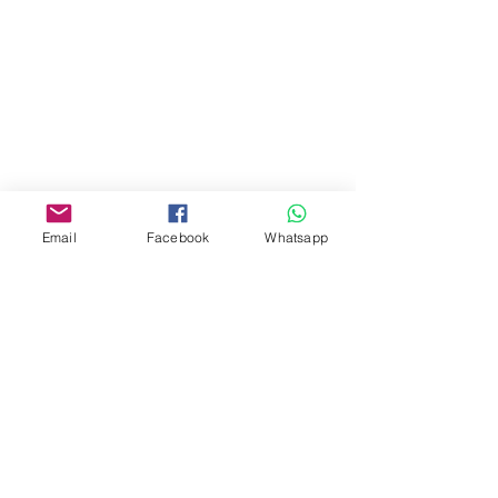
商場2樓275A
Address:
275A, 2/F, Ins Point
Mall,Nathan Road 534-538,
Yau Ma Tei, Hong Kong.
Facebook:
Email
Facebook
Whatsapp
www.facebook.com/toyercityhk
Whatsapp:
6376 7756