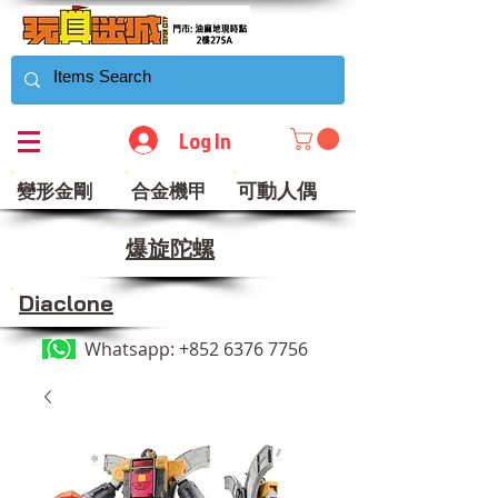
Log In
可動人偶
變形金剛
合金機甲
​爆旋陀螺
Diaclone
Whatsapp:
+852 6376 7756