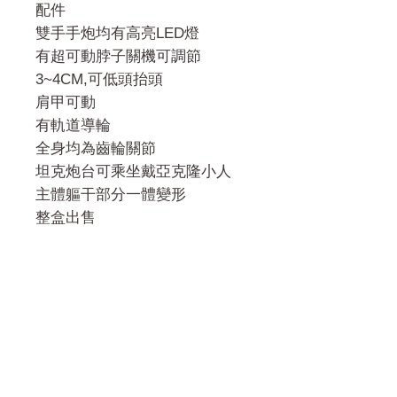
配件
雙手手炮均有高亮LED燈
有超可動脖子關機可調節
3~4CM,可低頭抬頭
肩甲可動
有軌道導輪
全身均為齒輪關節
坦克炮台可乘坐戴亞克隆小人
主體軀干部分一體變形
整盒出售
門市 Shop
地址︰
油麻地彌敦道534-538
現時點