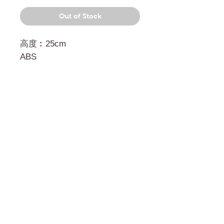
Out of Stock
高度︰25cm
ABS
門市 Shop
地址︰
油麻地彌敦道534-538
現時點
商場2樓275A
Address:
275A, 2/F, Ins Point
Mall,Nathan Road 534-538,