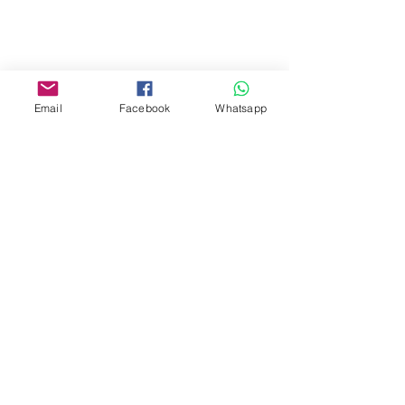
Yau Ma Tei, Hong Kong.
Facebook:
www.facebook.com/toyercityhk
Email
Facebook
Whatsapp
Whatsapp:
6376 7756