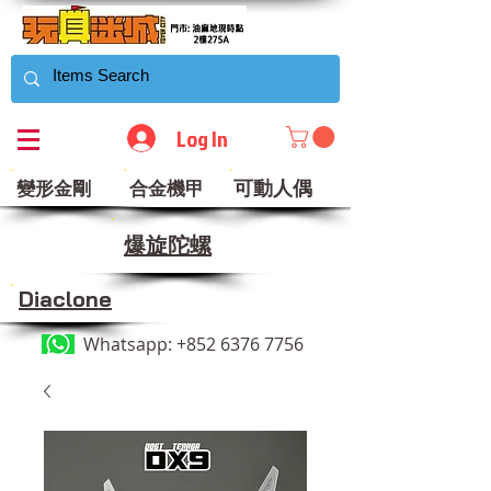
Log In
可動人偶
變形金剛
合金機甲
​爆旋陀螺
Diaclone
Whatsapp:
+852 6376 7756