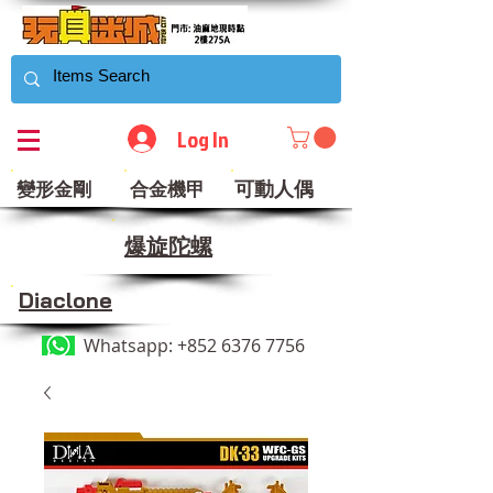
Log In
可動人偶
變形金剛
合金機甲
​爆旋陀螺
Diaclone
Whatsapp:
+852 6376 7756