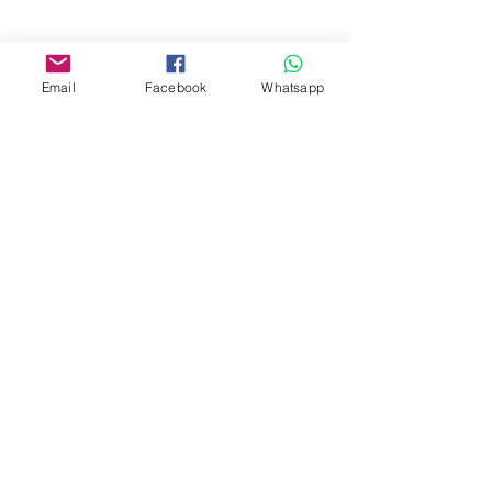
Facebook:
www.facebook.com/toyercityhk
Whatsapp:
6376 7756
Email
Facebook
Whatsapp