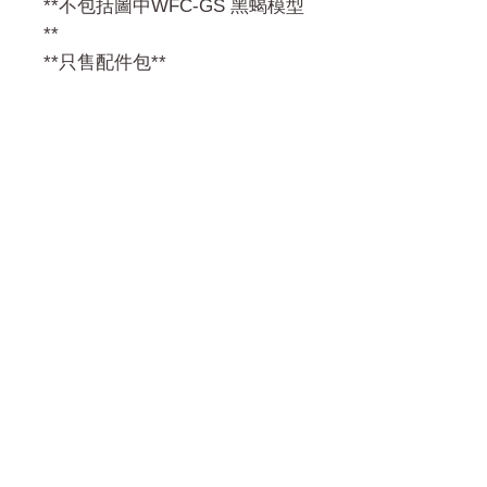
**不包括圖中WFC-GS 黑蝎模型
**
**只售配件包**
門市 Shop
地址︰
油麻地彌敦道534-538
現時點
商場2樓275A
Address:
275A, 2/F, Ins Point
Mall,Nathan Road 534-538,
Yau Ma Tei, Hong Kong.