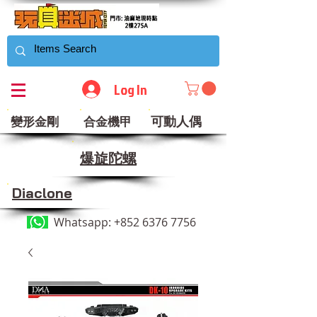
Log In
可動人偶
變形金剛
合金機甲
​爆旋陀螺
Diaclone
Whatsapp:
+852 6376 7756