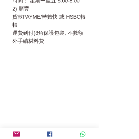
時間： 星期一至五 5:00-8:00
2) 順豐
貨款PAYME/轉數快 或 HSBC轉
帳
運費到付(8角保護包裝, 不數額
外手續材料費
門市 Shop
地址︰
油麻地彌敦道534-538
現時點
商場2樓275A
Address:
275A, 2/F, Ins Point