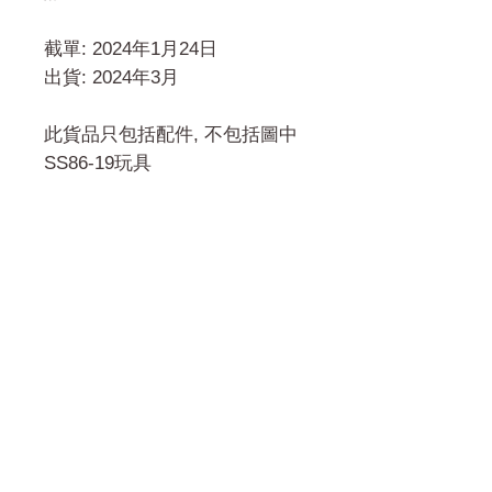
截單: 2024年1月24日
出貨: 2024年3月
此貨品只包括配件, 不包括圖中
SS86-19玩具
門市 Shop
地址︰
油麻地彌敦道534-538
現時點
商場2樓275A
Address:
275A, 2/F, Ins Point