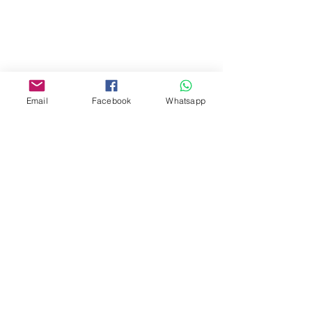
Mall,Nathan Road 534-538,
Yau Ma Tei, Hong Kong.
Facebook:
www.facebook.com/toyercityhk
Email
Facebook
Whatsapp
Whatsapp:
6376 7756