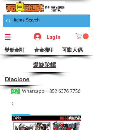
Log In
可動人偶
變形金剛
合金機甲
​爆旋陀螺
Diaclone
Whatsapp:
+852 6376 7756