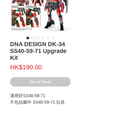
DNA DESIGN DK-34
SS40-59-71 Upgrade
Kit
Price
HK$190.00
Out of Stock
適用於SS40-59-71
不包括圖中 SS40-59-71 玩具