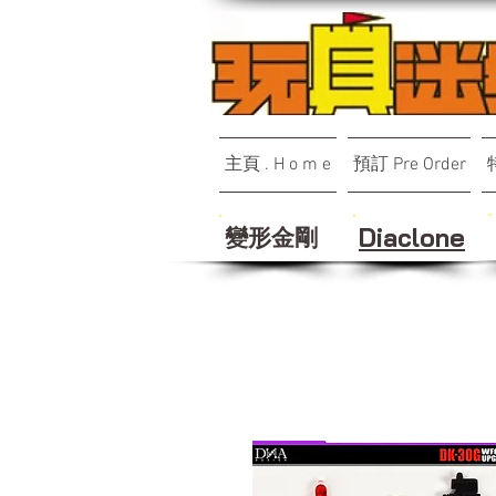
主頁 . H o m e
預訂 Pre Order
變形金剛
Diaclone