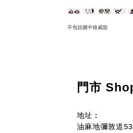
不包括圖中格威龍
門市 Sho
地址︰
油麻地彌敦道534