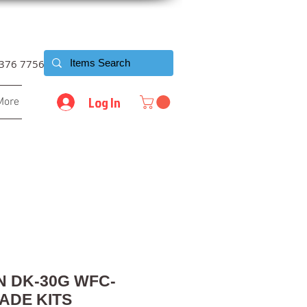
6376 7756
Log In
More
N DK-30G WFC-
ADE KITS