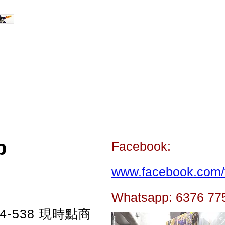
p
Facebook:
www.facebook.com/t
Whatsapp: 6376 77
-538
現時點商