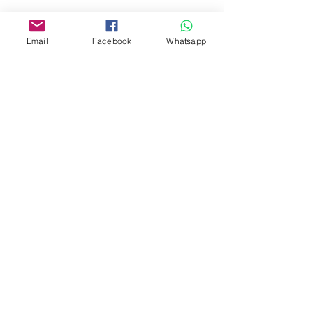
www.facebook.com/toyercityhk
Whatsapp:
6376 7756
Email
Facebook
Whatsapp