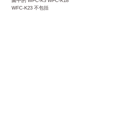
圖中的 WFC-K5 WFC-K18
WFC-K23 不包括
門市 Shop
地址︰
油麻地彌敦道534-538
現時點
商場2樓275A
Address:
275A, 2/F, Ins Point
Mall,Nathan Road 534-538,
Yau Ma Tei, Hong Kong.
Facebook: