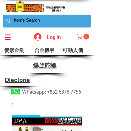
Log In
可動人偶
變形金剛
合金機甲
​爆旋陀螺
Diaclone
Whatsapp:
+852 6376 7756