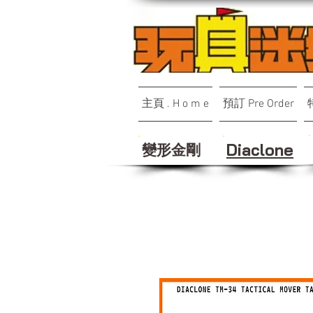
主頁 . H o m e
預訂 Pre Order
變形金剛
Diaclone