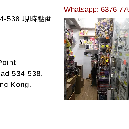
Whatsapp: 6376 77
-538
現時點商
Point
oad 534-538,
ong Kong.