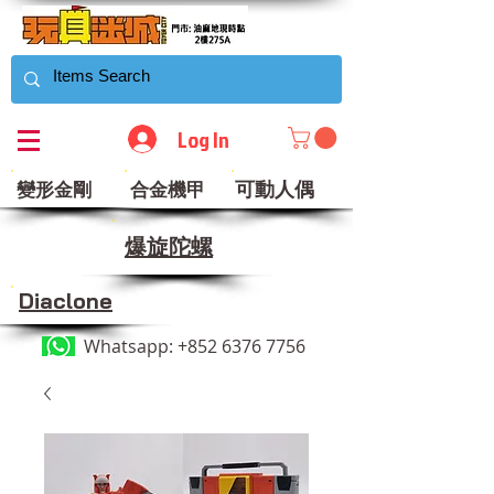
Log In
可動人偶
變形金剛
合金機甲
​爆旋陀螺
Diaclone
Whatsapp:
+852 6376 7756