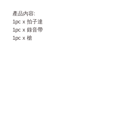
產品內容:
1pc x 拍子達
1pc x 錄音帶
1pc x 槍
門市 Shop
地址︰
油麻地彌敦道534-538
現時點
商場2樓275A
Address:
275A, 2/F, Ins Point
Mall,Nathan Road 534-538,