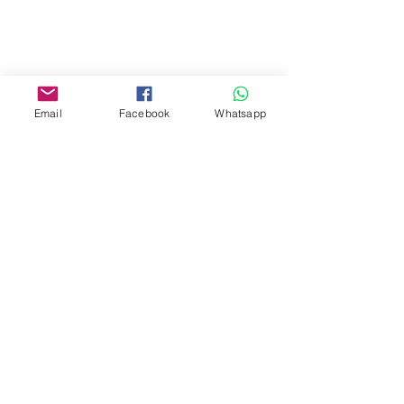
Yau Ma Tei, Hong Kong.
Facebook:
www.facebook.com/toyercityhk
Email
Facebook
Whatsapp
Whatsapp:
6376 7756