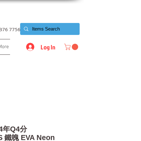
6376 7756
Log In
More
24年Q4分
 鐵魄 EVA Neon