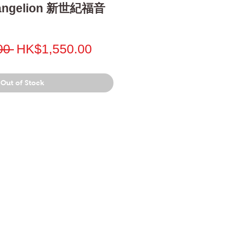
vangelion 新世紀福音
Regular
Sale
00 
HK$1,550.00
Price
Price
Out of Stock