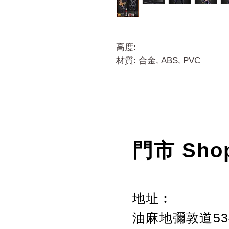
高度:
材質: 合金, ABS, PVC
門市 Sho
地址︰
油麻地彌敦道534