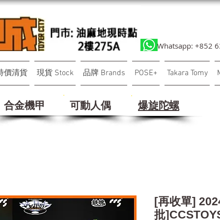
Whatsapp: +852 
特價清貨
現貨 Stock
品牌 Brands
POSE+
Takara Tomy
合金機甲
可動人偶
​爆旋陀螺
[再收單] 20
批]CCSTOYS