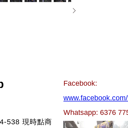
p
Facebook:
www.facebook.com/t
Whatsapp: 6376 77
-538
現時點商