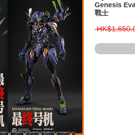
Genesis E
戰士
 HK$1,650.