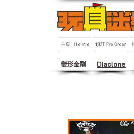
主頁 . H o m e
預訂 Pre Order
變形金剛
Diaclone