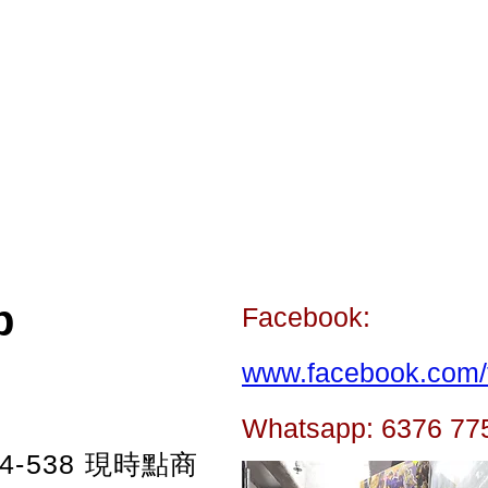
p
Facebook:
www.facebook.com/t
Whatsapp: 6376 77
-538
現時點商