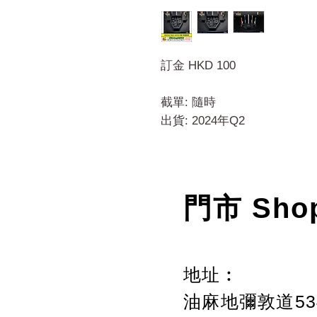
訂金 HKD 100
截單: 隨時
出貨: 2024年Q2
門市 Sho
地址︰
油麻地彌敦道534