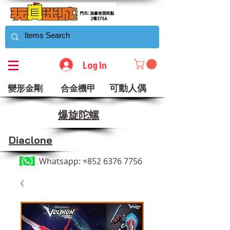
Log In
可動人偶
變形金剛
合金機甲
​爆旋陀螺
Diaclone
Whatsapp:
+852 6376 7756