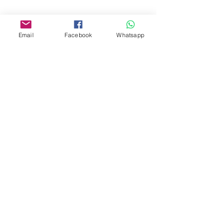
www.facebook.com/toyercityhk
Whatsapp:
6376 7756
Email
Facebook
Whatsapp