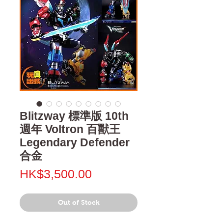
Blitzway 標準版 10th
週年 Voltron 百獸王
Legendary Defender
合金
Price
HK$3,500.00
Out of Stock