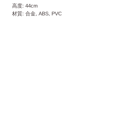
高度: 44cm
材質: 合金, ABS, PVC
門市 Shop
地址︰
油麻地彌敦道534-538
現時點
商場2樓275A
Address:
275A, 2/F, Ins Point
Mall,Nathan Road 534-538,
Yau Ma Tei, Hong Kong.
Facebook: