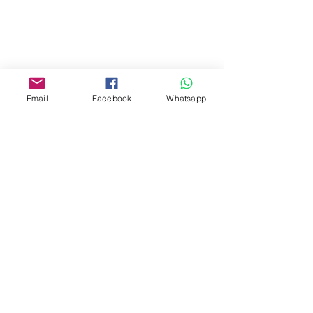
Mall,Nathan Road 534-538,
Yau Ma Tei, Hong Kong.
Facebook:
www.facebook.com/toyercityhk
Email
Facebook
Whatsapp
Whatsapp:
6376 7756