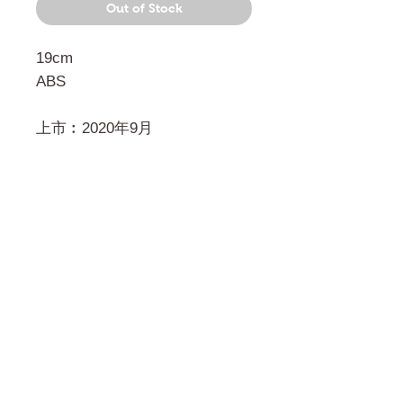
Out of Stock
19cm
ABS
上市︰2020年9月
門市 Shop
地址︰
油麻地彌敦道534-538
現時點
商場2樓275A
Address:
275A, 2/F, Ins Point