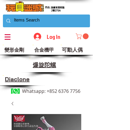
Log In
可動人偶
變形金剛
合金機甲
​爆旋陀螺
Diaclone
Whatsapp:
+852 6376 7756