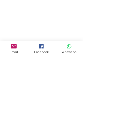
Address:
275A, 2/F, Ins Point
Mall,Nathan Road 534-538,
Yau Ma Tei, Hong Kong.
Facebook:
Email
Facebook
Whatsapp
www.facebook.com/toyercityhk
Whatsapp:
6376 7756