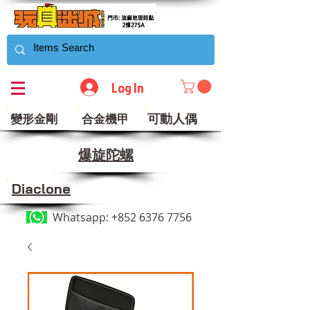
Log In
可動人偶
變形金剛
合金機甲
​爆旋陀螺
Diaclone
Whatsapp:
+852 6376 7756