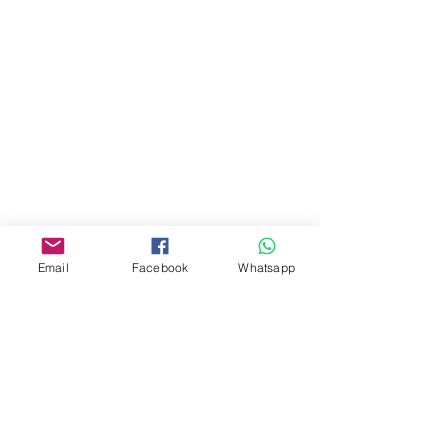
地址︰
油麻地彌敦道534-538
現時點
商場2樓275A
Address:
275A, 2/F, Ins Point
Mall,Nathan Road 534-538,
Yau Ma Tei, Hong Kong.
Facebook:
Email
Facebook
Whatsapp
www.facebook.com/toyercityhk
Whatsapp:
6376 7756