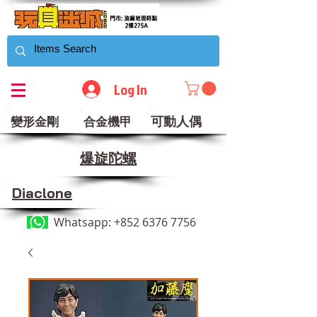
Log In
可動人偶
變形金剛
合金機甲
​爆旋陀螺
Diaclone
Whatsapp:
+852 6376 7756