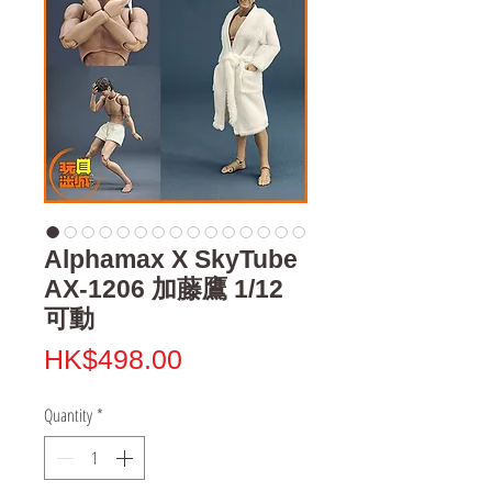
Alphamax X SkyTube
AX-1206 加藤鷹 1/12
可動
Price
HK$498.00
Quantity
*