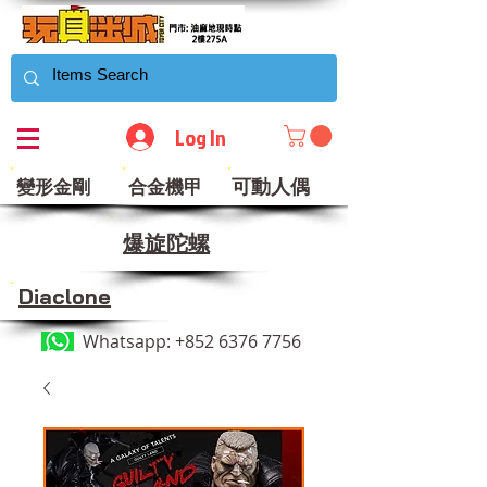
Log In
可動人偶
變形金剛
合金機甲
​爆旋陀螺
Diaclone
Whatsapp:
+852 6376 7756