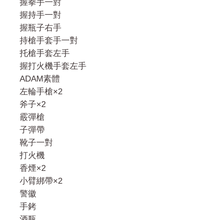
握拳手一對
握持手一對
握瓶子右手
持槍手套手一對
托槍手套左手
握打火機手套左手
ADAM素體
左輪手槍×2
斧子×2
霰彈槍
子彈帶
靴子一對
打火機
香煙×2
小臂綁帶×2
警徽
手銬
酒瓶