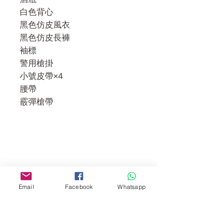
白色背心
黑色仿皮風衣
黑色仿皮長褲
袖標
警用槍掛
小號皮帶×4
腰帶
霰彈槍帶
門市 Shop
地址︰
Email
Facebook
Whatsapp
油麻地彌敦道534-538
現時點
商場2樓275A