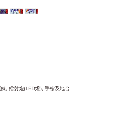
鍊, 鐳射炮(LED燈), 手槍及地台