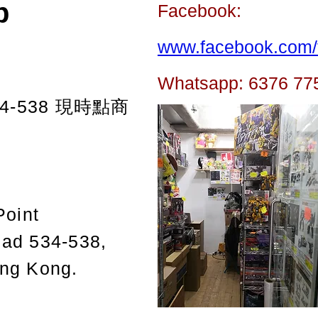
p
Facebook:
www.facebook.com/t
Whatsapp: 6376 77
-538
現時點商
Point
oad 534-538,
ong Kong.