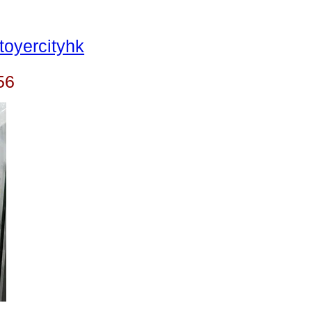
oyercityhk
56