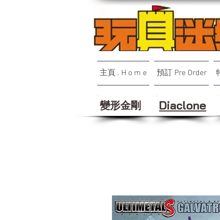
主頁 . H o m e
預訂 Pre Order
變形金剛
Diaclone