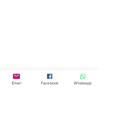
地址︰
油麻地彌敦道534-538
現時點
商場2樓275A
Address:
275A, 2/F, Ins Point
Mall,Nathan Road 534-538,
Yau Ma Tei, Hong Kong.
Facebook:
Email
Facebook
Whatsapp
www.facebook.com/toyercityhk
Whatsapp:
6376 7756