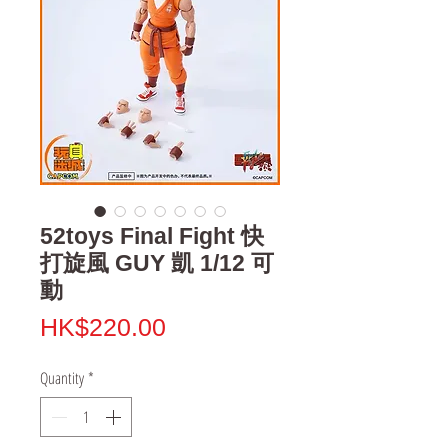
52toys Final Fight 快
打旋風 GUY 凱 1/12 可
動
Price
HK$220.00
Quantity
*