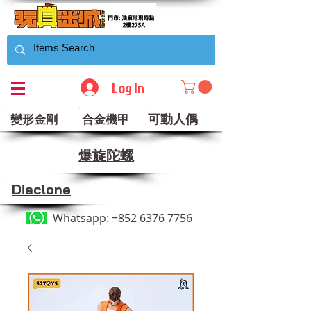
Log In
可動人偶
變形金剛
合金機甲
​爆旋陀螺
Diaclone
Whatsapp:
+852 6376 7756