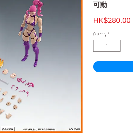
可動
HK$280.00
Quantity
*