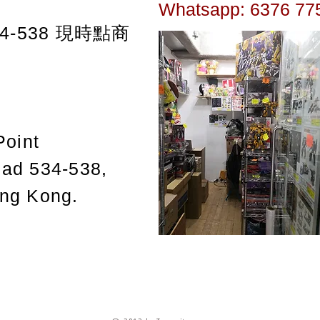
Whatsapp: 6376 77
-538
現時點商
Point
oad 534-538,
ong Kong.