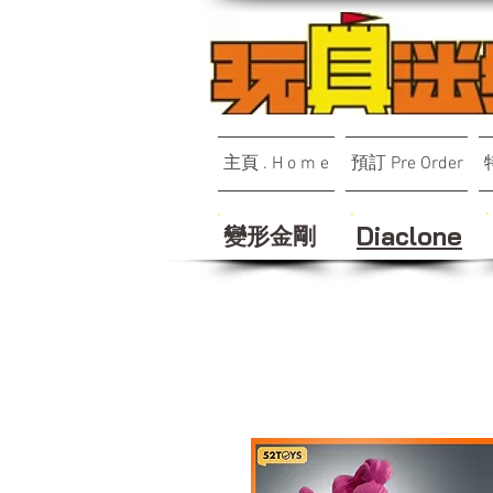
主頁 . H o m e
預訂 Pre Order
變形金剛
Diaclone