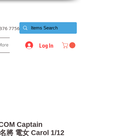
6376 7756
Log In
More
COM Captain
名將 電女 Carol 1/12