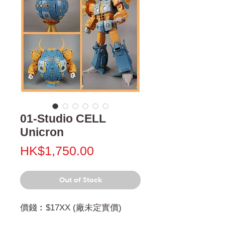
01-Studio CELL
Unicron
Price
HK$1,750.00
Out of Stock
價錢︰$17XX (廠未定實價)