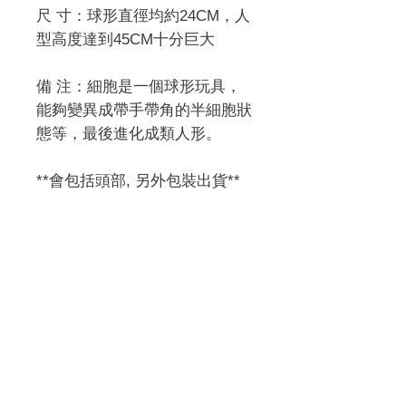
尺 寸：球形直徑均約24CM，人
型高度達到45CM十分巨大
備 注：細胞是一個球形玩具，
能夠變異成帶手帶角的半細胞狀
態等，最後進化成類人形。
**會包括頭部, 另外包裝出貨**
門市 Shop
地址︰
油麻地彌敦道534-538
現時點
商場2樓275A