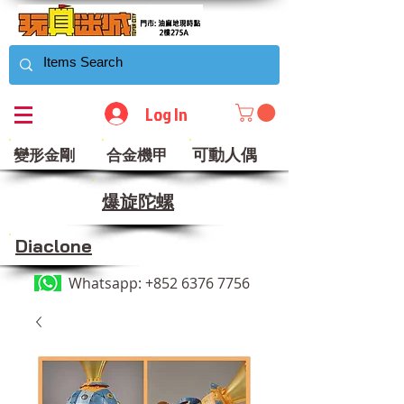
Log In
可動人偶
變形金剛
合金機甲
​爆旋陀螺
Diaclone
Whatsapp:
+852 6376 7756