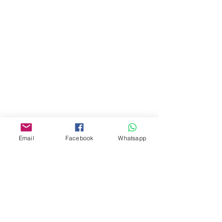
地址︰
油麻地彌敦道534-538
現時點
商場2樓275A
Address:
275A, 2/F, Ins Point
Mall,Nathan Road 534-538,
Yau Ma Tei, Hong Kong.
Facebook:
Email
Facebook
Whatsapp
www.facebook.com/toyercityhk
Whatsapp:
6376 7756