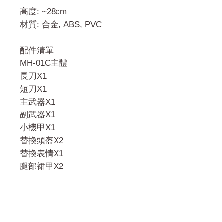
高度: ~28cm
材質: 合金, ABS, PVC
配件清單
MH-01C主體
長刀X1
短刀X1
主武器X1
副武器X1
小機甲X1
替換頭盔X2
替換表情X1
腿部裙甲X2
門市 Shop