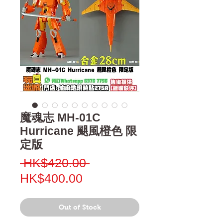
魔魂志 MH-01C
Hurricane 颶風橙色 限
定版
Regular
 HK$420.00 
Sale
Price
HK$400.00
Price
Out of Stock