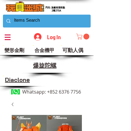
Log In
可動人偶
變形金剛
合金機甲
​爆旋陀螺
Diaclone
Whatsapp:
+852 6376 7756