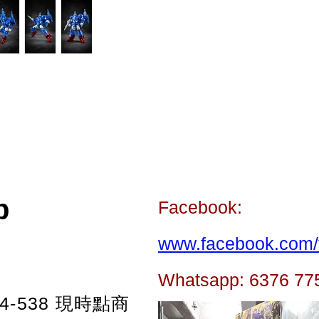
p
Facebook:
www.facebook.com/t
Whatsapp: 6376 77
-538
現時點商