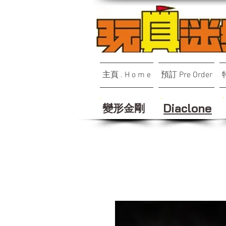
主頁 . H o m e
預訂 Pre Order
變形金剛
Diaclone