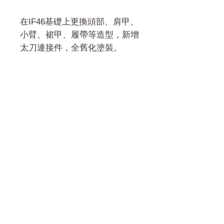
在IF46基礎上更換頭部、肩甲、
小臂、裙甲、履帶等造型，新增
太刀連接件，全舊化塗裝。
門市 Shop
地址︰
油麻地彌敦道534-538
現時點
商場2樓275A
Address:
275A, 2/F, Ins Point
Mall,Nathan Road 534-538,
Yau Ma Tei, Hong Kong.