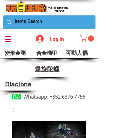
Log In
可動人偶
變形金剛
合金機甲
​爆旋陀螺
Diaclone
Whatsapp:
+852 6376 7756