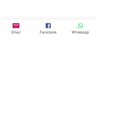
Facebook:
www.facebook.com/toyercityhk
Email
Facebook
Whatsapp
Whatsapp:
6376 7756