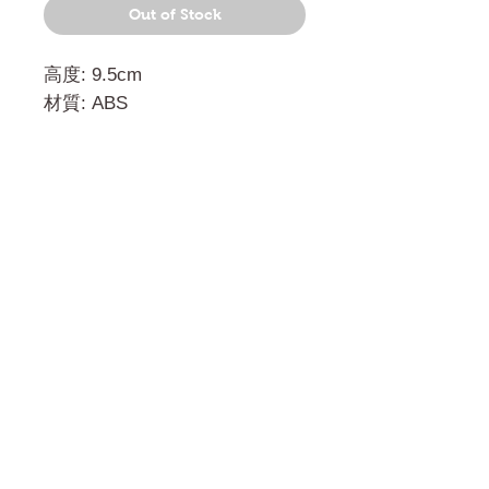
Out of Stock
高度: 9.5cm
材質: ABS
門市 Shop
地址︰
油麻地彌敦道534-538
現時點
商場2樓275A
Address:
275A, 2/F, Ins Point