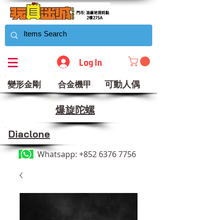
Log In
可動人偶
變形金剛
合金機甲
​爆旋陀螺
Diaclone
Whatsapp:
+852 6376 7756