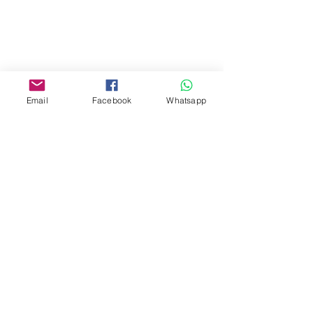
Mall,Nathan Road 534-538,
Yau Ma Tei, Hong Kong.
Facebook:
www.facebook.com/toyercityhk
Email
Facebook
Whatsapp
Whatsapp:
6376 7756