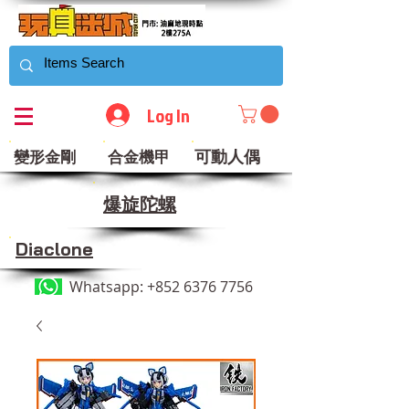
Log In
可動人偶
變形金剛
合金機甲
​爆旋陀螺
Diaclone
Whatsapp:
+852 6376 7756