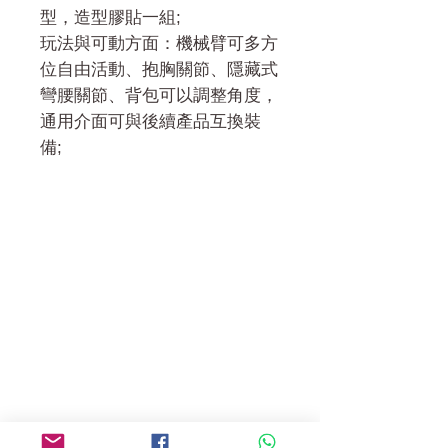
型，造型膠貼一組;
玩法與可動方面：機械臂可多方
位自由活動、抱胸關節、隱藏式
彎腰關節、背包可以調整角度，
通用介面可與後續產品互換裝
備;
門市 Shop
地址︰
油麻地彌敦道534-538
現時點
商場2樓275A
Address:
275A, 2/F, Ins Point