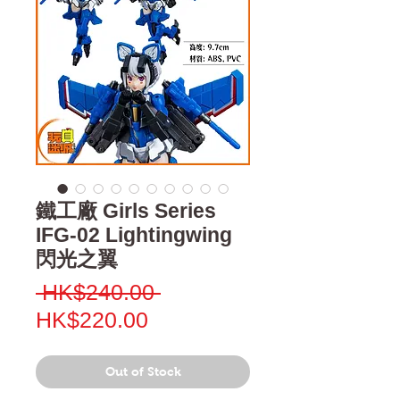
鐵工廠 Girls Series
IFG-02 Lightingwing
閃光之翼
Regular
 HK$240.00 
Sale
Price
HK$220.00
Price
Out of Stock