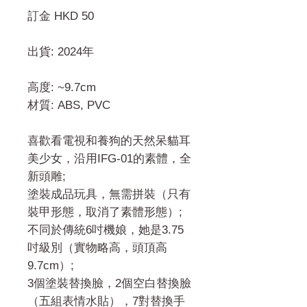
訂金 HKD 50
出貨: 2024年
高度: ~9.7cm
材質: ABS, PVC
喜歡看電視和養狗的天然呆貓耳
美少女，沿用IFG-01的素體，全
新頭雕;
塗裝成品玩具，無需拼裝（只有
裝甲形態，取消了素體形態）;
不同於傳統6吋機娘，她是3.75
吋級別（實物略高，頭頂高
9.7cm）;
3個塗裝替換臉，2個空白替換臉
（五組表情水貼），7對替換手